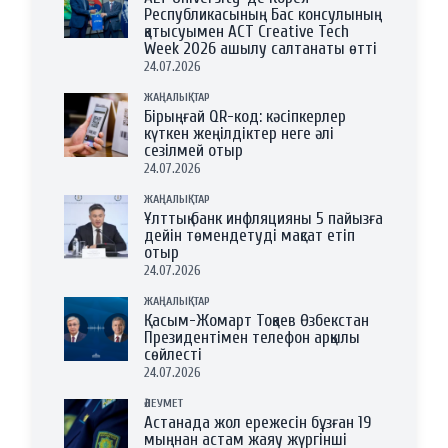
Республикасының Бас консулының
қатысуымен ACT Creative Tech
Week 2026 ашылу салтанаты өтті
24.07.2026
ЖАҢАЛЫҚТАР
Бірыңғай QR-код: кәсіпкерлер
күткен жеңілдіктер неге әлі
сезілмей отыр
24.07.2026
ЖАҢАЛЫҚТАР
Ұлттық банк инфляцияны 5 пайызға
дейін төмендетуді мақсат етіп
отыр
24.07.2026
ЖАҢАЛЫҚТАР
Қасым-Жомарт Тоқаев Өзбекстан
Президентімен телефон арқылы
сөйлесті
24.07.2026
ӘЛЕУМЕТ
Астанада жол ережесін бұзған 19
мыңнан астам жаяу жүргінші