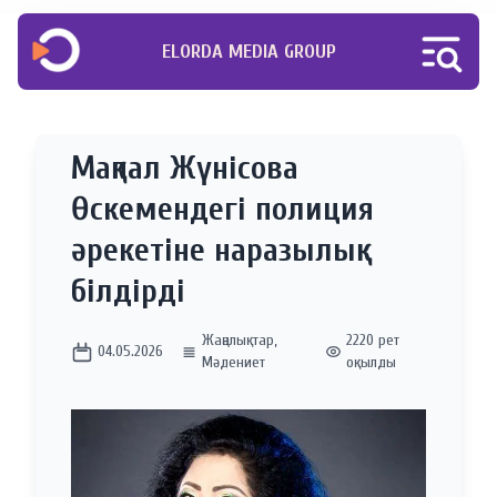
ELORDA MEDIA GROUP
Мақпал Жүнісова
Өскемендегі полиция
әрекетіне наразылық
білдірді
Жаңалықтар
,
2220 рет
04.05.2026
Мәдениет
оқылды