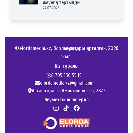
жауапқа тартылды
24.07.2026
©elordamedia.kz, барлық құқықтары қорғалған, 2026
жыл.
Біз туралы
8 705 350 55 15
elordamedia.kz@gmail.com
Астана қаласы, Аманжолов к-сі, 28/2
Әлеуметтік желілерде