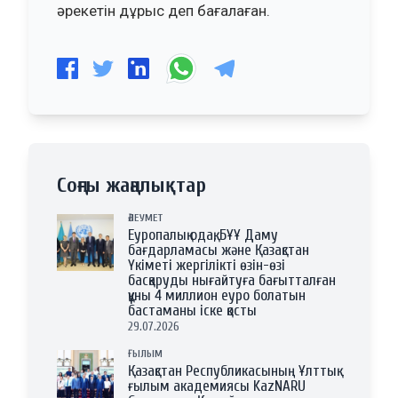
әрекетін дұрыс деп бағалаған.
Соңғы жаңалықтар
ӘЛЕУМЕТ
Еуропалық одақ, БҰҰ Даму
бағдарламасы және Қазақстан
Үкіметі жергілікті өзін-өзі
басқаруды нығайтуға бағытталған
құны 4 миллион еуро болатын
бастаманы іске қосты
29.07.2026
ҒЫЛЫМ
Қазақстан Республикасының Ұлттық
ғылым академиясы KazNARU