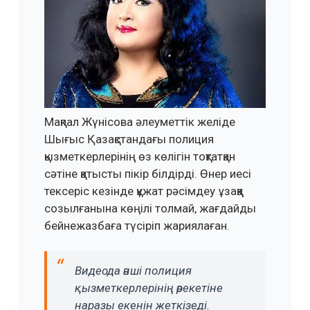
Мақпал Жүнісова
әлеуметтік желіде
Шығыс Қазақстандағы полиция
қызметкерлерінің өз көлігін тоқтатқан
сәтіне қатысты пікір білдірді. Өнер иесі
тексеріс кезінде құжат рәсімдеу ұзаққа
созылғанына көңілі толмай, жағдайды
бейнежазбаға түсіріп жариялаған.
Видеода әнші полиция
қызметкерлерінің әрекетіне
наразы екенін жеткізеді.