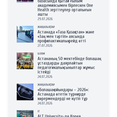
базасында Қытай ғылым
академиясымен бірлескен One
Health зерттеулер орталығын
ашты
29.07.2026
ЖАҢАЛЫҚТАР
Астанада «Таза Қазақстан» және
«Заң мен тәртіп» аясында
профилактикалық рейд өтті
27.07.2026
БІЛІМ
Астананың 50 мектебінде болашақ
ұстаздарды даярлайтын
педагогикалық сыныптар жұмыс
істейді
24.07.2026
ЖАҢАЛЫҚТАР
«Болашақ ойындары – 2026»:
Астанада өтетін турнирде
көрермендерді не күтіп тұр
24.07.2026
IT
ALT University-де Корея