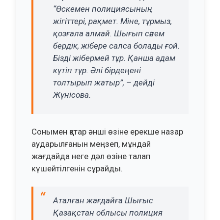
“Өскемен полициясының
жігіттері, рақмет. Міне, тұрмыз,
қозғала алмай. Шығып сәлем
бердік, жібере салса болады ғой.
Бізді жібермей тұр. Қанша адам
күтіп тұр. Әлі бірдеңені
толтырып жатыр”, – дейді
Жүнісова.
Сонымен қатар әнші өзіне ерекше назар
аударылғанын меңзеп, мұндай
жағдайда неге дәл өзіне талап
күшейтілгенін сұрайды.
Аталған жағдайға Шығыс
Қазақстан облысы полиция