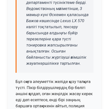
департаменті түсініктеме берді.
Ведомствоның мәліметінше, 3
мамыр күні Өскемен қаласында
Бажов көшесінде Lexus LX 570
көлігі тоқтатылып, тексеру
барысында алдыңғы бүйір
терезелеріне қара түсті
тонировка жапсырылғаны
анықталған. Осыған
байланысты жүргізуші әкімшілік
жауапкершілікке тартылған.
Бұл оқиға әлеуметтік желіде қызу талқыға
түсті. Пікір білдірушілердің бір бөлігі
әншіні қолдап, оған жеңілдік жасау керек
еді деп есептесе, енді бірі заңның
баршаға ортақ екенін айтып, полиция