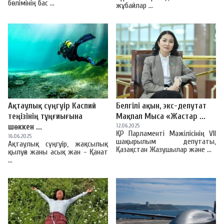
бөлімінің бас ...
жұбайлар ...
Ақтаулық сүңгуір Каспий
Белгілі ақын, экс-депутат
теңізінің тұңғиығына
Мақпал Мыса «Жастар ...
шөккен ...
12.06.2025
ҚР Парламенті Мәжілісінің VII
16.06.2025
шақырылым депутаты,
Ақтаулық сүңгуір, жақсылық
Қазақстан Жазушылар және ...
қылуға жаны асық жан - Қанат
...