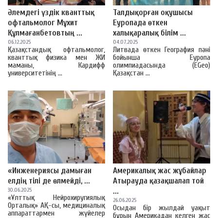
Әлемдегі үздік кванттық
Талдықорған оқушысы
офтальмолог Мұхит
Еуропада өткен
Құлмағанбетовтың ...
халықаралық білім ...
06.12.2025
04.07.2025
Қазақстандық офтальмолог,
Литвада өткен География пәні
кванттық физика мен ЖИ
бойынша Еуропа
маманы, Кардифф
олимпиадасында (EGeo)
университетінің ...
Қазақстан ...
«Инженериясы дамыған
Америкалық жас жұбайлар
елдің тілі де өлмейді, ...
Атырауда қазақшалап той
30.06.2025
...
«Ұлттық Нейрохиругиялық
26.06.2025
Орталық» АҚ-сы, медициналық
Осыдан бір жылдай уақыт
аппараттармен жүйелер
бұрын Америкадан келген жас