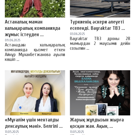
Астаналық маман
Түркиенің әскери әлеуеті
халықаралық компанияда
еселенді. Bayraktar TB3 ...
жұмыс істеуден ...
03.06.2025
Bayraktar TB3 дроны 28
09.06.2025
мамырдан 2 маусымға дейін
Астанадағы халықаралық
созылған ...
компанияда қызмет еткен
Айнұр Мұханбетжанова ауылға
көшіп ...
«Мұғалім үшін менталды
Жарық жұлдызын жырға
денсаулық мәні». Белгілі ...
қосқан жан. Ақын, ...
13.05.2025
13.05.2025