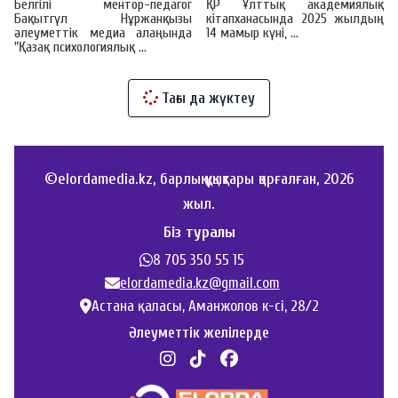
Белгілі ментор-педагог
ҚР Ұлттық академиялық
Бақытгүл Нұржанқызы
кітапханасында 2025 жылдың
әлеуметтік медиа алаңында
14 мамыр күні, ...
"Қазақ психологиялық ...
Тағы да жүктеу
©elordamedia.kz, барлық құқықтары қорғалған, 2026
жыл.
Біз туралы
8 705 350 55 15
elordamedia.kz@gmail.com
Астана қаласы, Аманжолов к-сі, 28/2
Әлеуметтік желілерде