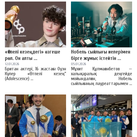
ТАЛДЫҚОРҒАН ОҚУШЫСЫ ЕУРОПАДА
ӨТКЕН ХАЛЫҚАРАЛЫҚ БІЛІМ
БӘЙГЕСІНДЕ ТОП ЖАРДЫ
Литвада өткен География пәні бойынша Еуропа
олимпиадасында (EGeo) Қазақстан құрамасы жоғары
нәтиже көрсетті. Білім бәйгесінде ел намысын
жықпаған талаперлер жеті медаль жеңіп алды. ...
«Өтпелі кезеңдегі» өзгеше
Нобель сыйлығы иелерімен
рөл. Он алты ...
бірге жұмыс істейтін ...
12.01.2026
05.01.2026
Британ актері, 16 жастағы Оуэн
Мұхит Құлмағанбетов —
Купер «Өтпелі кезең"
халықаралық деңгейде
(Adolescence) ...
мойындалған, Нобель
сыйлығының лауреаттарымен ...