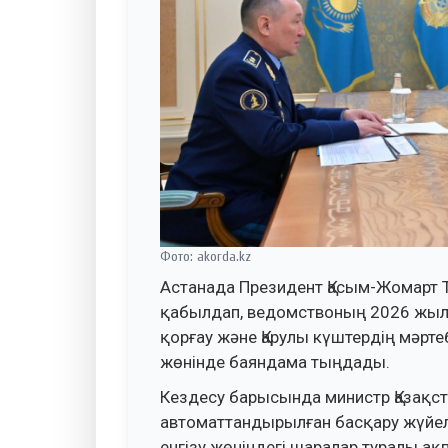
Фото: akorda.kz
Астанада Президент Қасым-Жомарт Т
қабылдап, ведомствоның 2026 жылғ
қорғау және Қарулы күштердің мәр
жөнінде баяндама тыңдады.
Кездесу барысында министр Қазақс
автоматтандырылған басқару жүйел
енгізу жөніндегі шаралар туралы ақ