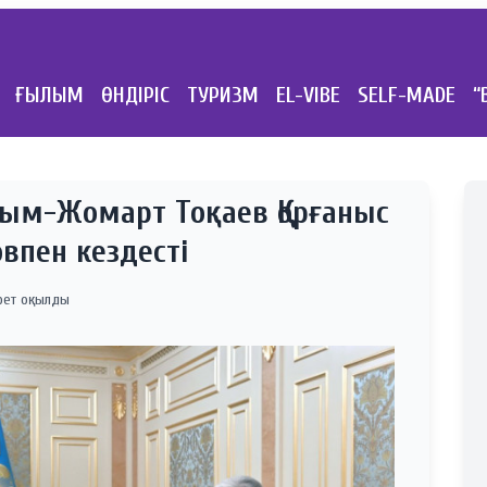
ҒЫЛЫМ
ӨНДІРІС
ТУРИЗМ
EL-VIBE
SELF-MADE
“
ым-Жомарт Тоқаев Қорғаныс
овпен кездесті
 рет оқылды