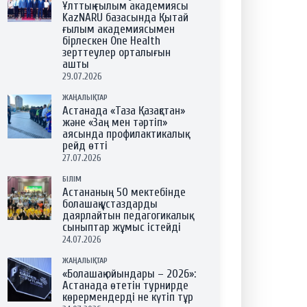
Ұлттық ғылым академиясы
KazNARU базасында Қытай
ғылым академиясымен
бірлескен One Health
зерттеулер орталығын
ашты
29.07.2026
ЖАҢАЛЫҚТАР
Астанада «Таза Қазақстан»
және «Заң мен тәртіп»
аясында профилактикалық
рейд өтті
27.07.2026
БІЛІМ
Астананың 50 мектебінде
болашақ ұстаздарды
даярлайтын педагогикалық
сыныптар жұмыс істейді
24.07.2026
ЖАҢАЛЫҚТАР
«Болашақ ойындары – 2026»:
Астанада өтетін турнирде
көрермендерді не күтіп тұр