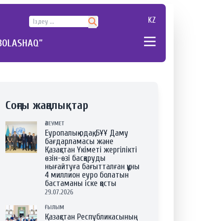
KZ
BOLASHAQ”
Соңғы жаңалықтар
ӘЛЕУМЕТ
Еуропалық одақ, БҰҰ Даму
бағдарламасы және
Қазақстан Үкіметі жергілікті
өзін-өзі басқаруды
нығайтуға бағытталған құны
4 миллион еуро болатын
бастаманы іске қосты
29.07.2026
ҒЫЛЫМ
Қазақстан Республикасының