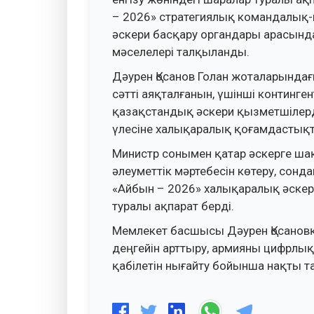
– 2026» стратегиялық командалық-
әскери басқару органдары арасында
мәселелері талқыланды.
Дәурен Қосанов Голан жоталарындағ
сәтті аяқталғанын, үшінші континге
қазақстандық әскери қызметшілерді
үлесіне халықаралық қоғамдастықта
Министр сонымен қатар әскерге ша
әлеуметтік мәртебесін көтеру, сонд
«Айбын – 2026» халықаралық әске
туралы ақпарат берді.
Мемлекет басшысы Дәурен Қосановқ
деңгейін арттыру, армияны цифрлық
қабілетін нығайту бойынша нақты т