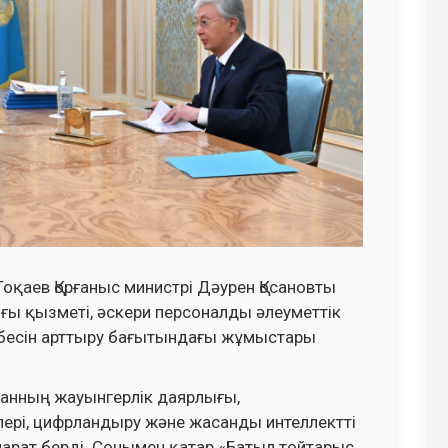
оқаев Қорғаныс министрі Дәурен Қосановты
ы қызметі, әскери персоналды әлеуметтік
тебесін арттыру бағытындағы жұмыстары
танның жауынгерлік даярлығы,
ері, цифрландыру және жасанды интеллектті
парат берді. Сонымен қатар «Батыл тойтарыс