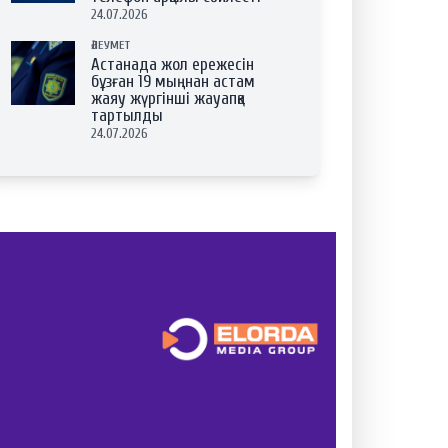
24.07.2026
ӘЛЕУМЕТ
Астанада жол ережесін
бұзған 19 мыңнан астам
жаяу жүргінші жауапқа
тартылды
24.07.2026