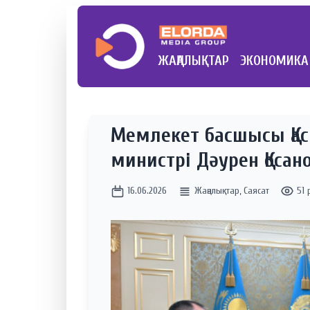
ЖАҢАЛЫҚТАР
ЭКОНОМИКА
Мемлекет басшысы Қас
министрі Дәурен Қосан
16.06.2026
Жаңалықтар
,
Саясат
51