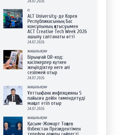
24.07.2026
IT
ALT University-де Корея
Республикасының Бас
консулының қатысуымен
ACT Creative Tech Week 2026
ашылу салтанаты өтті
24.07.2026
ЖАҢАЛЫҚТАР
Бірыңғай QR-код:
кәсіпкерлер күткен
жеңілдіктер неге әлі
сезілмей отыр
24.07.2026
ЖАҢАЛЫҚТАР
Ұлттық банк инфляцияны 5
пайызға дейін төмендетуді
мақсат етіп отыр
24.07.2026
ЖАҢАЛЫҚТАР
Қасым-Жомарт Тоқаев
Өзбекстан Президентімен
телефон арқылы сөйлесті