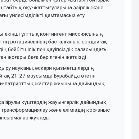
штабтық оқу-жаттығуларына әзірлік және
ғы үйлесімділікті қамтамасыз ету
ы екінші ұлттық контингент миссиясының
нттің ротациясының басталғанын, сондай-ақ
ң бейбітшілік пен қауіпсіздік саласындағы
н жоғары баға берілгенін жеткізді.
қыру науқаны, әскери қызметшілердің
ай-ақ 21-27 маусымда Бурабайда өтетін
ри-патриоттық жастар жиынына дайындық
а Қарулы күштердің жауынгерлік дайындық
 трансформациялау және еліміздің қорғаныс
апсырмалар жүктеді.