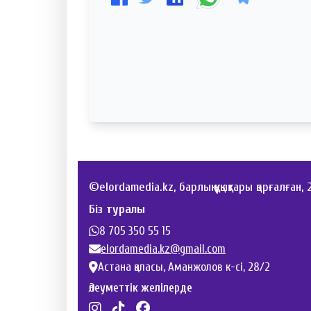
©elordamedia.kz, барлық құқықтары қорғалған,
Біз туралы
8 705 350 55 15
elordamedia.kz@gmail.com
Астана қаласы, Аманжолов к-сі, 28/2
Әлеуметтік желілерде