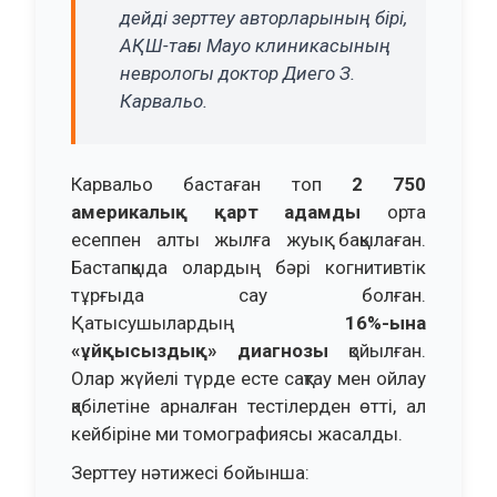
дейді зерттеу авторларының бірі,
АҚШ-тағы Mayo клиникасының
неврологы доктор Диего З.
Карвальо.
Карвальо бастаған топ
2 750
америкалық қарт адамды
орта
есеппен алты жылға жуық бақылаған.
Бастапқыда олардың бәрі когнитивтік
тұрғыда сау болған.
Қатысушылардың
16%-ына
«ұйқысыздық» диагнозы
қойылған.
Олар жүйелі түрде есте сақтау мен ойлау
қабілетіне арналған тестілерден өтті, ал
кейбіріне ми томографиясы жасалды.
Зерттеу нәтижесі бойынша: