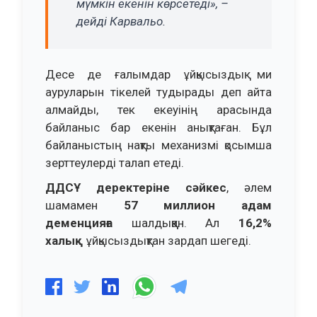
мүмкін екенін көрсетеді», –
дейді Карвальо.
Десе де ғалымдар ұйқысыздық ми
ауруларын тікелей тудырады деп айта
алмайды, тек екеуінің арасында
байланыс бар екенін анықтаған. Бұл
байланыстың нақты механизмі қосымша
зерттеулерді талап етеді.
ДДСҰ деректеріне сәйкес
, әлем
шамамен
57 миллион адам
деменцияға
шалдыққан. Ал
16,2%
халық
ұйқысыздықтан зардап шегеді.