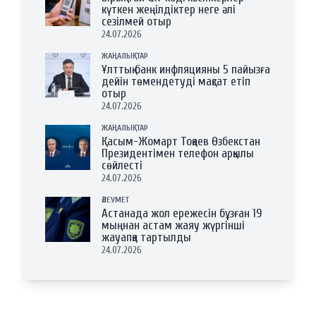
күткен жеңілдіктер неге әлі
сезілмей отыр
24.07.2026
ЖАҢАЛЫҚТАР
Ұлттық банк инфляцияны 5 пайызға
дейін төмендетуді мақсат етіп
отыр
24.07.2026
ЖАҢАЛЫҚТАР
Қасым-Жомарт Тоқаев Өзбекстан
Президентімен телефон арқылы
сөйлесті
24.07.2026
ӘЛЕУМЕТ
Астанада жол ережесін бұзған 19
мыңнан астам жаяу жүргінші
жауапқа тартылды
24.07.2026