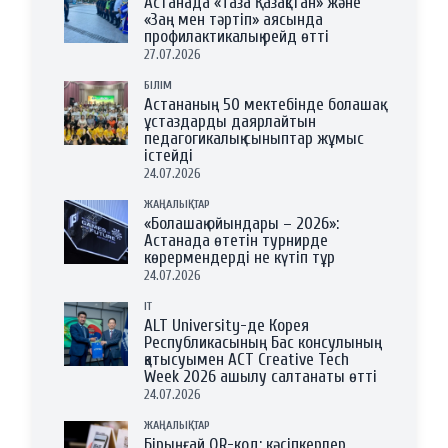
Астанада «Таза Қазақстан» және
«Заң мен тәртіп» аясында
профилактикалық рейд өтті
27.07.2026
БІЛІМ
Астананың 50 мектебінде болашақ
ұстаздарды даярлайтын
педагогикалық сыныптар жұмыс
істейді
24.07.2026
ЖАҢАЛЫҚТАР
«Болашақ ойындары – 2026»:
Астанада өтетін турнирде
көрермендерді не күтіп тұр
24.07.2026
IT
ALT University-де Корея
Республикасының Бас консулының
қатысуымен ACT Creative Tech
Week 2026 ашылу салтанаты өтті
24.07.2026
ЖАҢАЛЫҚТАР
Бірыңғай QR-код: кәсіпкерлер