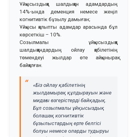
Ұйқысыздыққа шалдыққан адамдардың
14%-ында деменция немесе жеңіл
когнитивтік бұзылу дамыған;
Ұйқысы қалыпты адамдар арасында бұл
көрсеткіш – 10%.
Созылмалы ұйқысыздыққа
шалдыққандардың ойлау қабілетінің
төмендеуі жылдар өте айқынырақ
байқалған.
«Біз ойлау қабілетінің
жылдамырақ құлдырауын және
мидағы өзгерістерді байқадық.
Бұл созылмалы ұйқысыздық
болашақ когнитивтік
бұзылыстардың ерте белгісі
болуы немесе оларды тудыруы