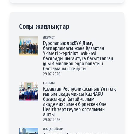
Соңғы жаңалықтар
ӘЛЕУМЕТ
Еуропалық одақ, БҰҰ Даму
бағдарламасы және Қазақстан
Үкіметі жергілікті өзін-өзі
басқаруды нығайтуға бағытталған
құны 4 миллион еуро болатын
бастаманы іске қосты
29.07.2026
ҒЫЛЫМ
Қазақстан Республикасының Ұлттық
ғылым академиясы KazNARU
базасында Қытай ғылым
академиясымен бірлескен One
Health зерттеулер орталығын
ашты
29.07.2026
ЖАҢАЛЫҚТАР