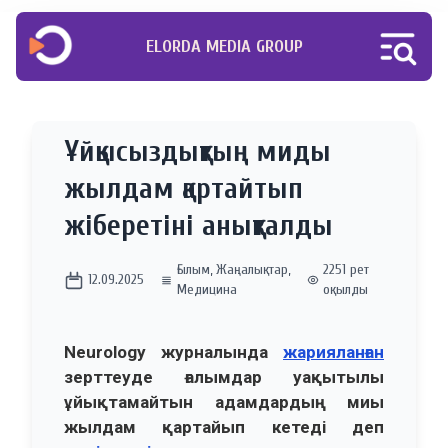
ELORDA MEDIA GROUP
Ұйқысыздықтың миды
жылдам қартайтып
жіберетіні анықталды
Ғылым
,
Жаңалықтар
,
2251 рет
12.09.2025
Медицина
оқылды
Neurology журналында
жарияланған
зерттеуде ғалымдар уақытылы
ұйықтамайтын адамдардың миы
жылдам қартайып кетеді деп