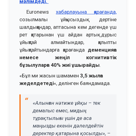
мәлімдеді.
Euronews
хабарлауына қарағанда,
созылмалы ұйқысыздық дертіне
шалдыққандар, аптасына кем дегенде үш
рет қатарынан үш айдан артық дұрыс
ұйықтай алмайтындар, қалыпты
ұйықтайтындарға қарағанда
деменцияға
немесе жеңіл когнитивтік
бұзылуларға 40% жиі ұшырайды
.
«Бұл ми жасын шамамен
3,5 жылға
жеделдетеді
«, делінген баяндамада.
«Алынған нәтиже ұйқы – тек
демалыс емес, мидың
тұрақтылығы үшін де аса
маңызды екенін дәлелдейтін
деректер қатарына қосылды», –