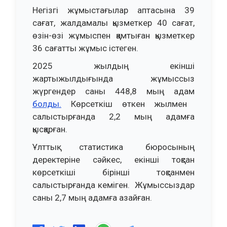
Негізгі жұмыстағылар аптасына 39
сағат, жалдамалы қызметкер 40 сағат,
өзін-өзі жұмыспен қамтыған қызметкер
36 сағатты жұмыс істеген.
2025 жылдың екінші
жартыжылдығында жұмыссыз
жүргендер саны 448,8 мың адам
болды.
Көрсеткіш өткен жылмен
салыстырғанда 2,2 мың адамға
қысқарған.
Ұлттық статистика бюросының
деректеріне сәйкес, екінші тоқсан
көрсеткіші бірінші тоқсанмен
салыстырғанда кеміген. Жұмыссыздар
саны 2,7 мың адамға азайған.