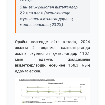
Өзін-өзі жұмыспен қамтығандар —
2,2 млн адам (экономикада
жұмыспен қамтылғандардың
жалпы санының 23,2%).
Орайы келгенде айта кетелік, 2024
жылғы 2 тоқсанмен салыстырғанда
жалпы жұмыспен қамтылғандар 110,1
мың адамға, жалдамалы
қызметкерлердің есебінен 168,3 мың
адамға өскен.