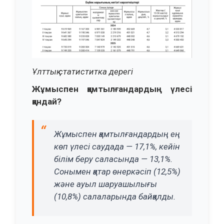
Ұлттық статиститка дерегі
Жұмыспен қамтылғандардың үлесі
қандай?
Жұмыспен қамтылғандардың ең
көп үлесі саудада — 17,1%, кейін
білім беру саласында — 13,1%.
Сонымен қатар өнеркәсіп (12,5%)
және ауыл шаруашылығы
(10,8%) салаларында байқалды.