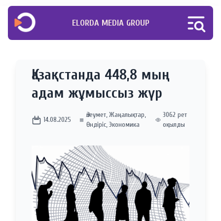
ELORDA MEDIA GROUP
Қазақстанда 448,8 мың
адам жұмыссыз жүр
Әлеумет
,
Жаңалықтар
,
3062 рет
14.08.2025
Өндіріс
,
Экономика
оқылды