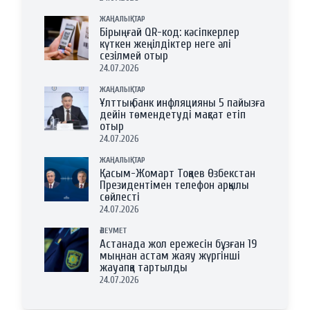
ЖАҢАЛЫҚТАР
Бірыңғай QR-код: кәсіпкерлер
күткен жеңілдіктер неге әлі
сезілмей отыр
24.07.2026
ЖАҢАЛЫҚТАР
Ұлттық банк инфляцияны 5 пайызға
дейін төмендетуді мақсат етіп
отыр
24.07.2026
ЖАҢАЛЫҚТАР
Қасым-Жомарт Тоқаев Өзбекстан
Президентімен телефон арқылы
сөйлесті
24.07.2026
ӘЛЕУМЕТ
Астанада жол ережесін бұзған 19
мыңнан астам жаяу жүргінші
жауапқа тартылды
24.07.2026