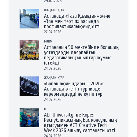
29.07.2026
ЖАҢАЛЫҚТАР
Астанада «Таза Қазақстан» және
«Заң мен тәртіп» аясында
профилактикалық рейд өтті
27.07.2026
БІЛІМ
Астананың 50 мектебінде болашақ
ұстаздарды даярлайтын
педагогикалық сыныптар жұмыс
істейді
24.07.2026
ЖАҢАЛЫҚТАР
«Болашақ ойындары – 2026»:
Астанада өтетін турнирде
көрермендерді не күтіп тұр
24.07.2026
IT
ALT University-де Корея
Республикасының Бас консулының
қатысуымен ACT Creative Tech
Week 2026 ашылу салтанаты өтті
24.07.2026