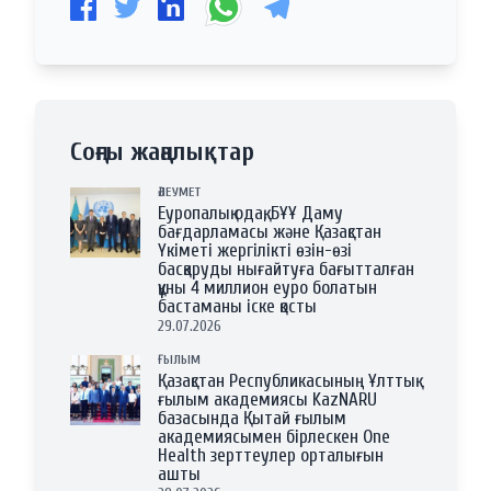
Соңғы жаңалықтар
ӘЛЕУМЕТ
Еуропалық одақ, БҰҰ Даму
бағдарламасы және Қазақстан
Үкіметі жергілікті өзін-өзі
басқаруды нығайтуға бағытталған
құны 4 миллион еуро болатын
бастаманы іске қосты
29.07.2026
ҒЫЛЫМ
Қазақстан Республикасының Ұлттық
ғылым академиясы KazNARU
базасында Қытай ғылым
академиясымен бірлескен One
Health зерттеулер орталығын
ашты