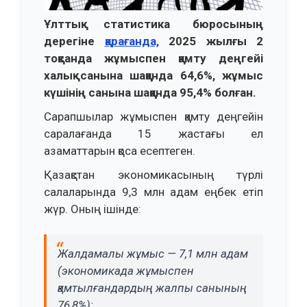
Ұлттық статистика бюросының
дерегіне
қарағанда,
2025 жылғы 2
тоқсанда жұмыспен қамту деңгейі
халық санына шаққанда 64,6%, жұмыс
күшінің санына шаққанда 95,4% болған.
Сарапшылар жұмыспен қамту деңгейін
саралағанда 15 жастағы ел
азаматтарын қоса есептеген.
Қазақстан экономикасының түрлі
салаларында 9,3 млн адам еңбек етіп
жүр. Оның ішінде:
Жалдамалы жұмыс — 7,1 млн адам
(экономикада жұмыспен
қамтылғандардың жалпы санының
76,8%);