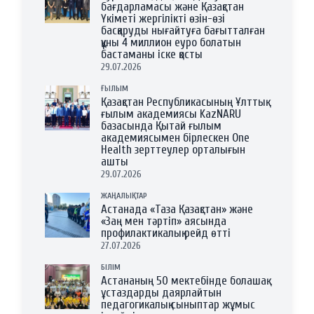
бағдарламасы және Қазақстан
Үкіметі жергілікті өзін-өзі
басқаруды нығайтуға бағытталған
құны 4 миллион еуро болатын
бастаманы іске қосты
29.07.2026
ҒЫЛЫМ
Қазақстан Республикасының Ұлттық
ғылым академиясы KazNARU
базасында Қытай ғылым
академиясымен бірлескен One
Health зерттеулер орталығын
ашты
29.07.2026
ЖАҢАЛЫҚТАР
Астанада «Таза Қазақстан» және
«Заң мен тәртіп» аясында
профилактикалық рейд өтті
27.07.2026
БІЛІМ
Астананың 50 мектебінде болашақ
ұстаздарды даярлайтын
педагогикалық сыныптар жұмыс