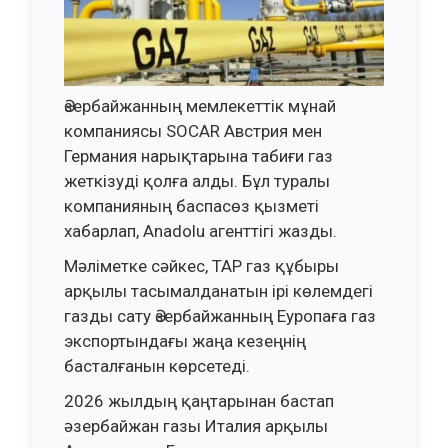
Әзербайжанның мемлекеттік мұнай
компаниясы SOCAR Австрия мен
Германия нарықтарына табиғи газ
жеткізуді қолға алды. Бұл туралы
компанияның баспасөз қызметі
хабарлап, Anadolu агенттігі жазды.
Мәліметке сәйкес, TAP газ құбыры
арқылы тасымалданатын ірі көлемдегі
газды сату Әзербайжанның Еуропаға газ
экспортындағы жаңа кезеңнің
басталғанын көрсетеді.
2026 жылдың қаңтарынан бастап
әзербайжан газы Италия арқылы