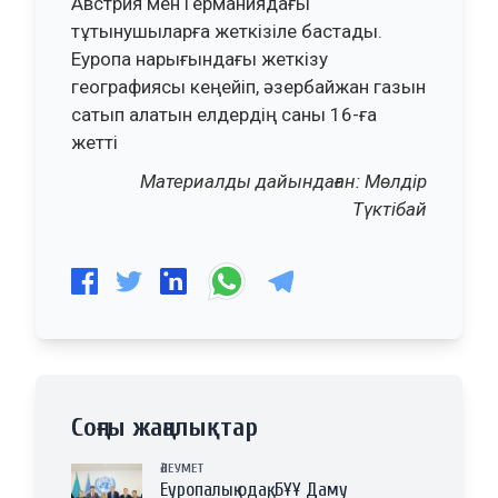
Австрия мен Германиядағы
тұтынушыларға жеткізіле бастады.
Еуропа нарығындағы жеткізу
географиясы кеңейіп, әзербайжан газын
сатып алатын елдердің саны 16-ға
жетті
Материалды дайындаған: Мөлдір
Түктібай
Соңғы жаңалықтар
ӘЛЕУМЕТ
Еуропалық одақ, БҰҰ Даму