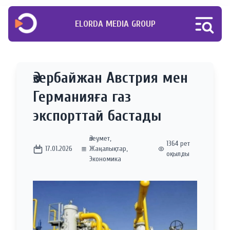
ELORDA MEDIA GROUP
Әзербайжан Австрия мен
Германияға газ
экспорттай бастады
Әлеумет
,
1364 рет
17.01.2026
Жаңалықтар
,
оқылды
Экономика