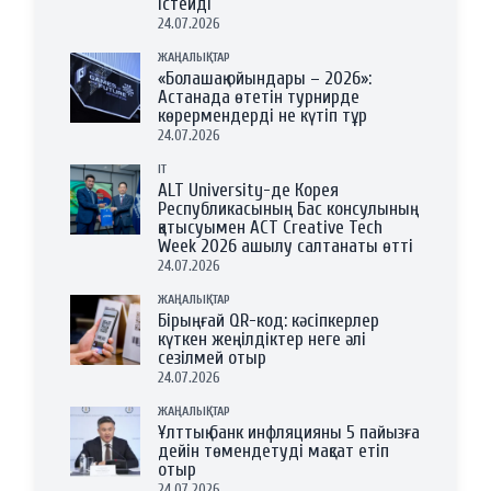
істейді
24.07.2026
ЖАҢАЛЫҚТАР
«Болашақ ойындары – 2026»:
Астанада өтетін турнирде
көрермендерді не күтіп тұр
24.07.2026
IT
ALT University-де Корея
Республикасының Бас консулының
қатысуымен ACT Creative Tech
Week 2026 ашылу салтанаты өтті
24.07.2026
ЖАҢАЛЫҚТАР
Бірыңғай QR-код: кәсіпкерлер
күткен жеңілдіктер неге әлі
сезілмей отыр
24.07.2026
ЖАҢАЛЫҚТАР
Ұлттық банк инфляцияны 5 пайызға
дейін төмендетуді мақсат етіп
отыр
24.07.2026