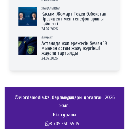
ЖАҢАЛЫҚТАР
Қасым-Жомарт Тоқаев Өзбекстан
Президентімен телефон арқылы
сөйлесті
24.07.2026
ӘЛЕУМЕТ
Астанада жол ережесін бұзған 19
мыңнан астам жаяу жүргінші
жауапқа тартылды
24.07.2026
©elordamedia.kz, барлық құқықтары қорғалған, 2026
жыл.
Біз туралы
8 705 350 55 15